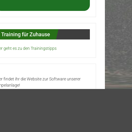
Training für Zuhause
er geht es zu den Trainingstipps
er findet ihr die Website zur Software unserer
pelanlage!
Meta
Anmelden