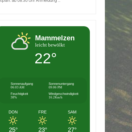
itplan: ab 08:30 Uhr Anmeldung …
Mammelzen
leicht bewölkt
22°
Sonnenaufgang
Sonnenuntergang
06:03 AM
09:06 PM
Feuchtigkeit
Windgeschwindigkeit
38%
16.2Km/h
DON
FRE
SAM
25°
23°
27°