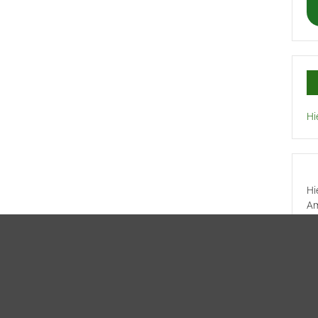
Hi
Hi
Am