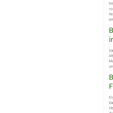
ht
co
Wa
am
B
i
Da
Al
Ma
un
B
F
Er
Da
He