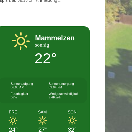
itplan: ab 08:30 Uhr Anmeldung …
Mammelzen
sonnig
22°
Sonnenaufgang
Sonnenuntergang
06:05 AM
09:04 PM
Feuchtigkeit
Windgeschwindigkeit
36%
9.4Km/h
FRE
SAM
SON
24°
27°
32°