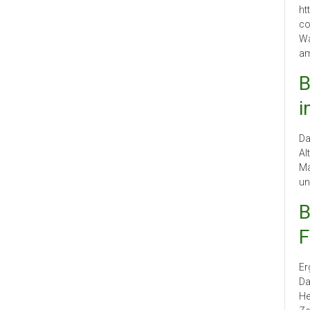
ht
co
Wa
am
B
i
Da
Al
Ma
un
B
F
Er
Da
He