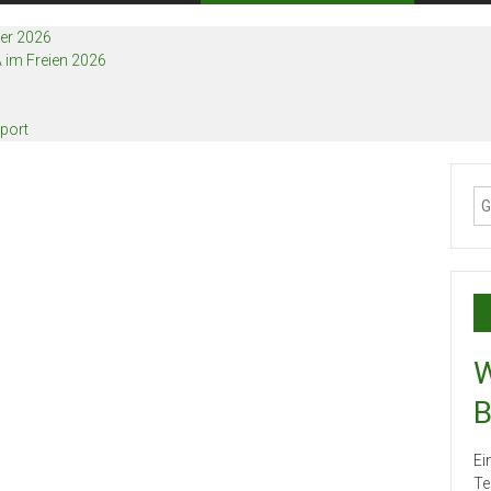
ier 2026
 im Freien 2026
port
W
B
Ei
Te