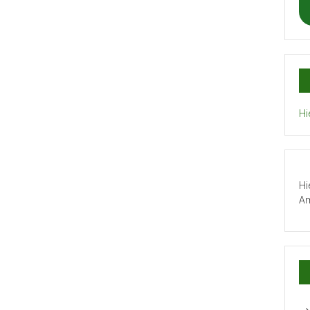
Hi
Hi
Am